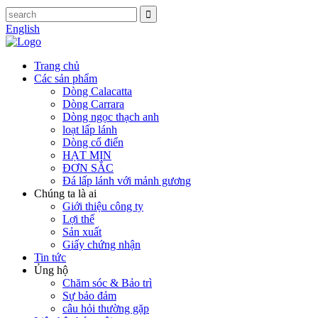
English
Trang chủ
Các sản phẩm
Dòng Calacatta
Dòng Carrara
Dòng ngọc thạch anh
loạt lấp lánh
Dòng cổ điển
HẠT MỊN
ĐƠN SẮC
Đá lấp lánh với mảnh gương
Chúng ta là ai
Giới thiệu công ty
Lợi thế
Sản xuất
Giấy chứng nhận
Tin tức
Ủng hộ
Chăm sóc & Bảo trì
Sự bảo đảm
câu hỏi thường gặp