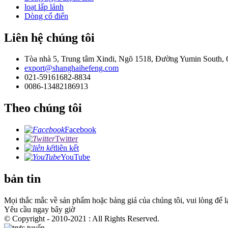
loạt lấp lánh
Dòng cổ điển
Liên hệ chúng tôi
Tòa nhà 5, Trung tâm Xindi, Ngõ 1518, Đường Yumin South, 
export@shanghaihefeng.com
021-59161682-8834
0086-13482186913
Theo chúng tôi
Facebook
Twitter
liên kết
YouTube
bản tin
Mọi thắc mắc về sản phẩm hoặc bảng giá của chúng tôi, vui lòng để lại
Yêu cầu ngay bây giờ
© Copyright - 2010-2021 : All Rights Reserved.