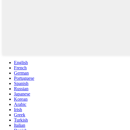
English
French
German
Portuguese
Spanish
Russian
Japanese
Korean
Arabic
Irish
Greek
Turkish
Italian