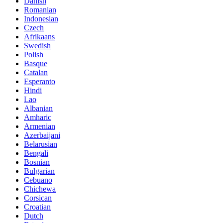
Danish
Romanian
Indonesian
Czech
Afrikaans
Swedish
Polish
Basque
Catalan
Esperanto
Hindi
Lao
Albanian
Amharic
Armenian
Azerbaijani
Belarusian
Bengali
Bosnian
Bulgarian
Cebuano
Chichewa
Corsican
Croatian
Dutch