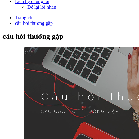
Liên hệ chúng tôi
Để lại lời nhắn
Trang chủ
câu hỏi thường gặp
câu hỏi thường gặp
Câu hỏi th
CÁC CÂU HỎI THƯỜNG GẶP